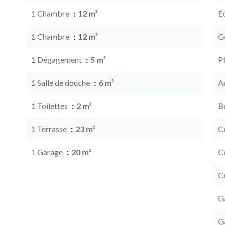
1 Chambre
12 m²
É
1 Chambre
12 m²
G
1 Dégagement
5 m²
P
1 Salle de douche
6 m²
A
1 Toilettes
2 m²
B
1 Terrasse
23 m²
Ce
1 Garage
20 m²
C
C
G
G