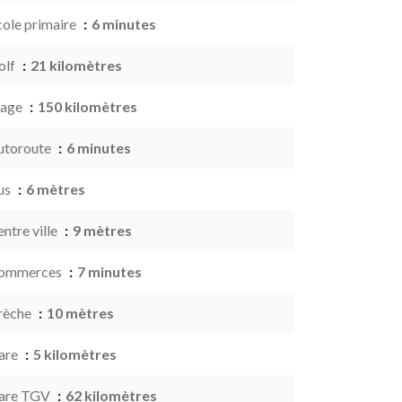
cole primaire
6 minutes
olf
21 kilomètres
lage
150 kilomètres
utoroute
6 minutes
us
6 mètres
ntre ville
9 mètres
ommerces
7 minutes
rèche
10 mètres
are
5 kilomètres
are TGV
62 kilomètres