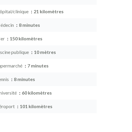
ôpital/clinique
21 kilomètres
édecin
8 minutes
er
150 kilomètres
iscine publique
10 mètres
upermarché
7 minutes
ennis
8 minutes
niversité
60 kilomètres
éroport
101 kilomètres