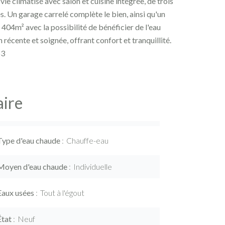
ie climatisé avec salon et cuisine intégrée, de trois
s. Un garage carrelé complète le bien, ainsi qu'un
 404m² avec la possibilité de bénéficier de l'eau
 récente et soignée, offrant confort et tranquillité.
63
ire
Type d'eau chaude
Chauffe-eau
Moyen d'eau chaude
Individuelle
Eaux usées
Tout à l'égout
État
Neuf