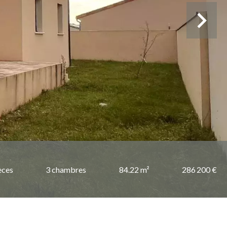
èces
3 chambres
84.22 m²
286 200 €